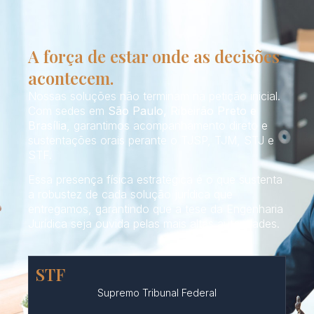
A força de estar onde as decisões
acontecem.
Nossas soluções não terminam na petição inicial.
Com sedes em
São Paulo, Ribeirão Preto e
Brasília
, garantimos acompanhamento direto e
sustentações orais perante o TJSP, TJM, STJ e
STF.
Essa presença física estratégica é o que sustenta
a robustez de cada solução jurídica que
entregamos, garantindo que a tese da Engenharia
Jurídica seja ouvida pelas mais altas autoridades.
STF
Supremo Tribunal Federal